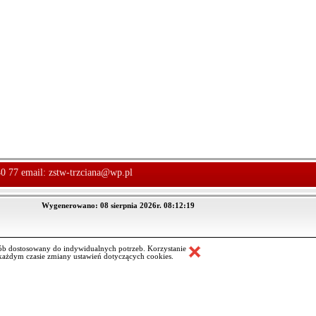
40 77 email:
zstw-trzciana@wp.pl
Wygenerowano: 08 sierpnia 2026r. 08:12:19
ób dostosowany do indywidualnych potrzeb. Korzystanie
ażdym czasie zmiany ustawień dotyczących cookies.