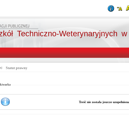
zkół Techniczno-Weterynaryjnych w
aj:
Statut prawny
Od:
Fraza:
Pasuje 
Do:
Treści archiwalne
kiwarka
Treść nie została jeszcze uzupełnion