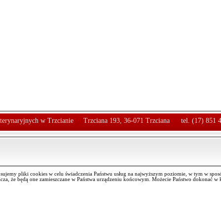
terynaryjnych w Trzcianie
Trzciana 193, 36-071 Trzciana
tel. (17) 851 
osujemy pliki cookies w celu świadczenia Państwu usług na najwyższym poziomie, w tym w spos
nacza, że będą one zamieszczane w Państwa urządzeniu końcowym. Możecie Państwo dokonać w k