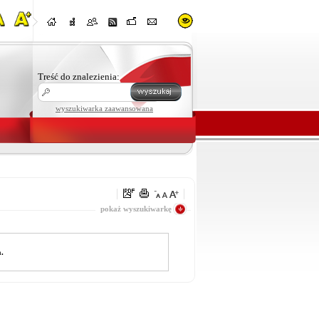
Treść do znalezienia:
wyszukiwarka zaawansowana
wszystko
pokaż wyszukiwarkę
a.