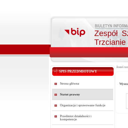
Zespół S
Trzcianie
Jesteś tut
SPIS PRZEDMIOTOWY
Strona główna
Wyszu
Statut prawny
Organizacja i sprawowane funkcje
Przedmiot działalności i
kompetencje