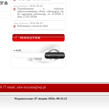
data dodania:
2026-06-02
Zawiadomiene o wyborze
najkorzystniejszej oferty odnoszącej się
do zapytania ofertowego nr 15/2026 z
dnia 22.05.2026r.
data dodania:
2026-06-01
Informacja z otwarcia ofert
NEWSLETTER
e-mail:
40 77 email:
zstw-trzciana@wp.pl
Wygenerowano: 07 sierpnia 2026r. 00:32:21