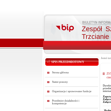
Zespół S
Trzcianie
Jesteś tut
SPIS PRZEDMIOTOWY
Strona główna
ZST
cia
Statut prawny
Dyrekt
przeds
interna
Organizacja i sprawowane funkcje
Zapyta
Załącz
Przedmiot działalności i
Załącz
kompetencje
Podmi