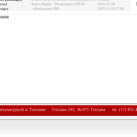
orzył
Robert Bejster - Wicedyrektor ZST-W
2025-11-18
kujący
- Administrator BIP
2025-11-18 17:00
r zmian
terynaryjnych w Trzcianie
Trzciana 193, 36-071 Trzciana
tel. (17) 851 