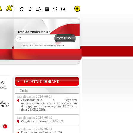
Treść do znalezienia:
wyszukiwarka zaawansowana
OSTATNIO DODANE
XML
Treści
data dodania:
2026-06-24
Zawiadomienie o wyborze
ośbą o
najkorzystniejszej oferty odnoszącej się
kich do
do zapytania ofertowego nr 13/2026 z
dnia 26.05.2026r.
data dodania:
2026-06-12
Zapytanie ofertowe nr 13.2026
t
data dodania:
2026-06-11
Plan postępowań na rok 2026