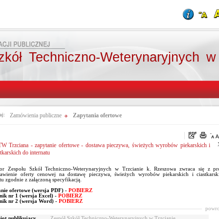
zkół Techniczno-Weterynaryjnych w
aj:
Zamówienia publiczne
Zapytania ofertowe
W Trzciana - zapytanie ofertowe - dostawa pieczywa, świeżych wyrobów piekarskich i
stkarskich do internatu
or Zespołu Szkół Techniczno-Weterynaryjnych w Trzcianie k. Rzeszowa zwraca się z pr
tawienie oferty cenowej na dostawę pieczywa, świeżych wyrobów piekarskich i ciastkars
tu zgodnie z załączoną specyfikacją.
nie ofertowe (wersja PDF) -
POBIERZ
nik nr 1 (wersja Excel) -
POBIERZ
nik nr 2 (wersja Word) -
POBIERZ
powro
ot publikujący
Zespół Szkół Techniczno-Weterynaryjnych w Trzcianie