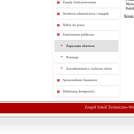
Zasady funkcjonowania
Wytw
Publi
Struktura własnościowa i majątek
Rejest
Nabór do pracy
Zamówienia publiczne
Zapytania ofertowe
Przetargi
Zawiadomienia o wyborze oferty
Sprawozdanie finansowe
Deklaracja dostępności
Zespół Szkół Techniczno-We