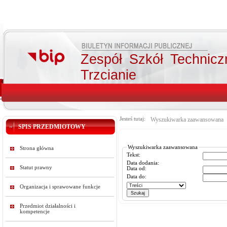
Zespół Szkół Technicz
Trzcianie
Jesteś tutaj:
Wyszukiwarka zaawansowana
SPIS PRZEDMIOTOWY
Wyszukiwarka zaawansowana
Strona główna
Tekst:
Data dodania:
Statut prawny
Data od:
Data do:
Organizacja i sprawowane funkcje
Przedmiot działalności i
kompetencje