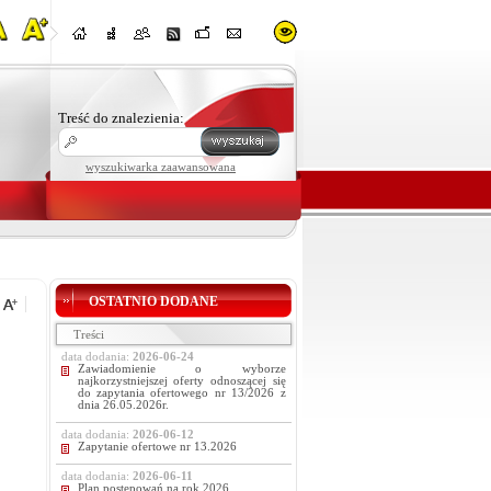
Treść do znalezienia:
wyszukiwarka zaawansowana
OSTATNIO DODANE
Treści
data dodania:
2026-06-24
Zawiadomienie o wyborze
najkorzystniejszej oferty odnoszącej się
do zapytania ofertowego nr 13/2026 z
dnia 26.05.2026r.
data dodania:
2026-06-12
Zapytanie ofertowe nr 13.2026
data dodania:
2026-06-11
Plan postępowań na rok 2026