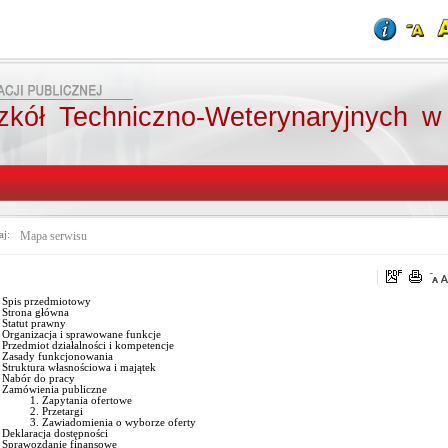
zkół Techniczno-Weterynaryjnych w
aj:
Mapa serwisu
Spis przedmiotowy
Strona główna
Statut prawny
Organizacja i sprawowane funkcje
Przedmiot działalności i kompetencje
Zasady funkcjonowania
Struktura własnościowa i majątek
Nabór do pracy
Zamówienia publiczne
Zapytania ofertowe
Przetargi
Zawiadomienia o wyborze oferty
Deklaracja dostępności
Sprawozdanie finansowe