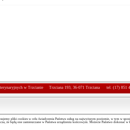
terynaryjnych w Trzcianie
Trzciana 193, 36-071 Trzciana
tel. (17) 851 
osujemy pliki cookies w celu świadczenia Państwu usług na najwyższym poziomie, w tym w spos
nacza, że będą one zamieszczane w Państwa urządzeniu końcowym. Możecie Państwo dokonać w k