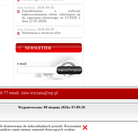
data dodania:
2026-06-02
Zawiadomiene o wyborze
najkorzystniejszej oferty odnoszącej się
do zapytania ofertowego nr 15/2026 z
dnia 22.05.2026r.
data dodania:
2026-06-01
Informacja z otwarcia ofert
NEWSLETTER
e-mail:
40 77 email:
zstw-trzciana@wp.pl
Wygenerowano: 08 sierpnia 2026r. 07:09:58
ób dostosowany do indywidualnych potrzeb. Korzystanie
ażdym czasie zmiany ustawień dotyczących cookies.